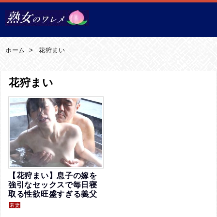
メニュ
サイド
ホーム
>
花狩まい
前へ
花狩まい
次へ
検索
【花狩まい】息子の嫁を
強引なセックスで毎日寝
取る性欲旺盛すぎる義父
若妻